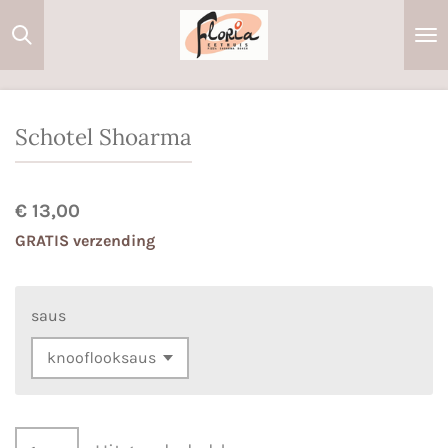
Ga
direct
naar
de
hoofdinhoud
Schotel Shoarma
€ 13,00
GRATIS verzending
saus