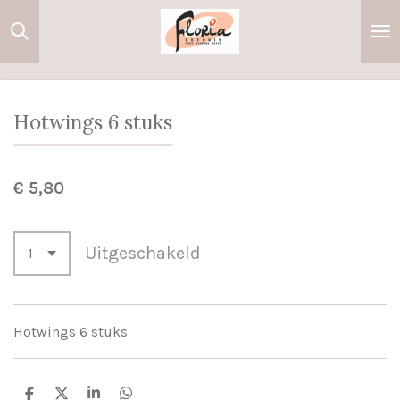
Ga
direct
naar
de
hoofdinhoud
Hotwings 6 stuks
€ 5,80
Uitgeschakeld
Hotwings 6 stuks
D
D
S
D