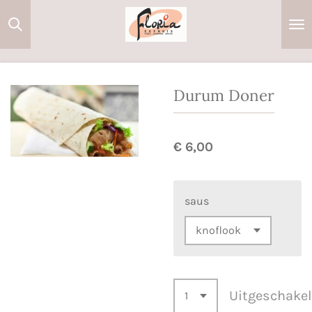
Ga
direct
naar
de
hoofdinhoud
Durum Doner
€ 6,00
saus
Uitgeschake